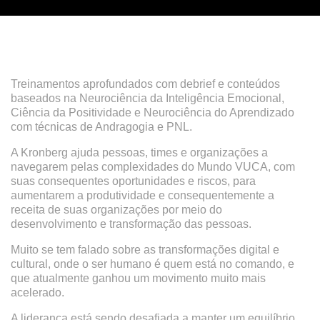
Treinamentos aprofundados com debrief e conteúdos
baseados na Neurociência da Inteligência Emocional,
Ciência da Positividade e Neurociência do Aprendizado
com técnicas de Andragogia e PNL.
A Kronberg ajuda pessoas, times e organizações a
navegarem pelas complexidades do Mundo VUCA, com
suas consequentes oportunidades e riscos, para
aumentarem a produtividade e consequentemente a
receita de suas organizações por meio do
desenvolvimento e transformação das pessoas.
Muito se tem falado sobre as transformações digital e
cultural, onde o ser humano é quem está no comando, e
que atualmente ganhou um movimento muito mais
acelerado.
A liderança está sendo desafiada a manter um equilíbrio