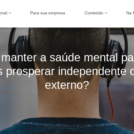
ional
Para sua empresa
Conteúdo
Na 
manter a saúde mental pa
 prosperar independente d
externo?