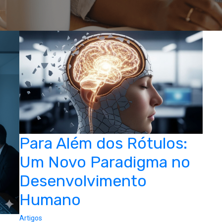
Para Além dos Rótulos:
Um Novo Paradigma no
Desenvolvimento
Humano
Artigos