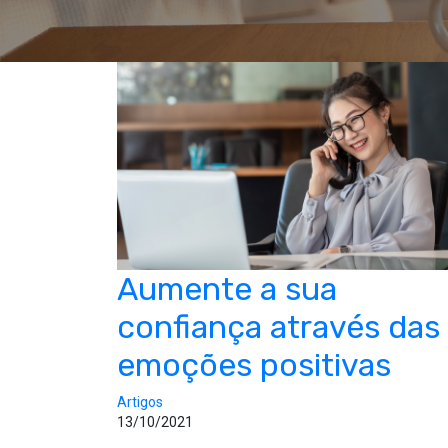
Aumente a sua
confiança através das
emoções positivas
Artigos
13/10/2021