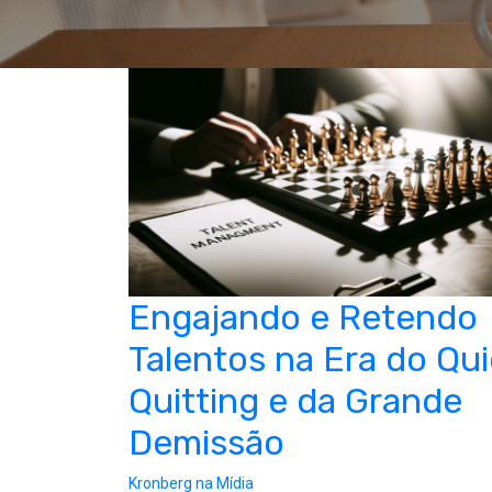
Engajando e Retendo
Talentos na Era do Qui
Quitting e da Grande
Demissão
Kronberg na Mídia