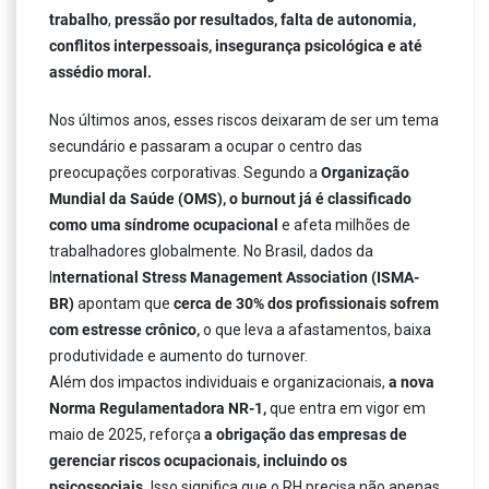
trabalho
,
pressão por resultados, falta de autonomia,
conflitos interpessoais, insegurança psicológica e até
assédio moral.
Nos últimos anos, esses riscos deixaram de ser um tema
secundário e passaram a ocupar o centro das
preocupações corporativas. Segundo a
Organização
Mundial da Saúde (OMS),
o burnout já é classificado
como uma síndrome ocupacional
e afeta milhões de
trabalhadores globalmente. No Brasil, dados da
I
nternational Stress Management Association (ISMA-
BR)
apontam que
cerca de 30% dos profissionais sofrem
com estresse crônico,
o que leva a afastamentos, baixa
produtividade e aumento do turnover.
Além dos impactos individuais e organizacionais,
a nova
Norma Regulamentadora NR-1,
que entra em vigor em
maio de 2025, reforça
a obrigação das empresas de
gerenciar riscos ocupacionais,
incluindo os
psicossociais.
Isso significa que o RH precisa não apenas