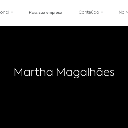
Para sua empresa
cional
Conteúdo
Na M
Martha Magalhães