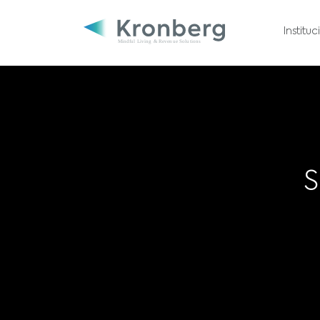
Institu
S