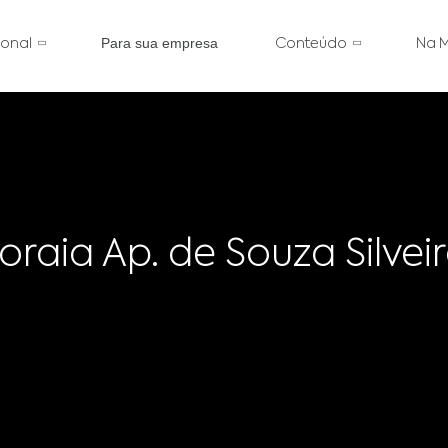
Para sua empresa
cional
Conteúdo
Na M
oraia Ap. de Souza Silvei