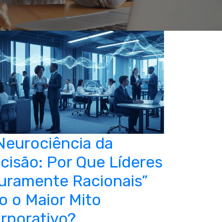
Neurociência da
cisão: Por Que Líderes
uramente Racionais”
o o Maior Mito
rporativo?