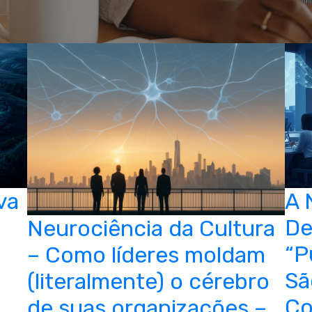
va
A 
De
Neurociência da Cultura
“P
– Como líderes moldam
Sã
(literalmente) o cérebro
Co
de suas organizações –