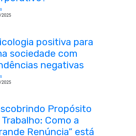
os
/2025
icologia positiva para
a sociedade com
ndências negativas
os
/2025
scobrindo Propósito
 Trabalho: Como a
rande Renúncia” está