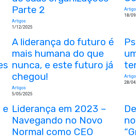
Parte 2
Artig
18/09
Artigos
1/12/2025
A liderança do futuro é
Ps
mais humana do que
um
es
nunca, e este futuro já
te
chegou!
Artig
28/04
Artigos
5/05/2025
 e
Liderança em 2023 –
De
Navegando no Novo
no
Normal como CEO
“G