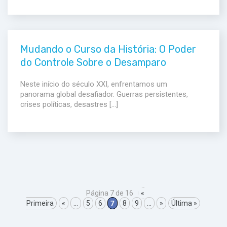
Mudando o Curso da História: O Poder
do Controle Sobre o Desamparo
Neste início do século XXI, enfrentamos um
panorama global desafiador. Guerras persistentes,
crises políticas, desastres […]
Página 7 de 16
«
Primeira
«
...
5
6
7
8
9
...
»
Última »